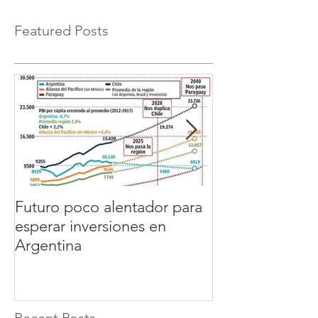
Featured Posts
Futuro poco alentador para
GERENTE de
esperar inversiones en
PRODUCCION
Argentina
Recent Posts